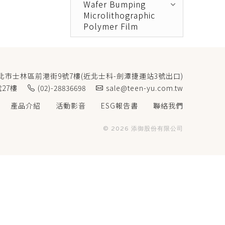
Wafer Bumping
keyboard_arrow_down
Microlithographic
Polymer Film
北市士林區前港街9號7樓(近北士科-劍潭捷運站3號出口)
27樓
(02)-28836698
sale@teen-yu.com.tw
產品介紹
活動影音
ESG報告書
聯絡我們
© 2026 添御股份有限公司