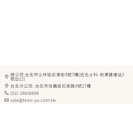
總公司:台北市士林區前港街9號7樓(近北士科-劍潭捷運站3
號出口)
台北分公司: 台北市信義區松高路9號27樓
(02)-28836698
sale@teen-yu.com.tw
公司簡介
品牌類別
產品介紹
活動影音
ESG報告書
聯絡我們
© 2026 添御股份有限公司