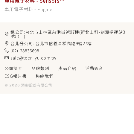
車用電子材料 - Sensors
for Air
車用電子材料 - Engine
總公司:台北市士林區前港街9號7樓(近北士科-劍潭捷運站3
號出口)
台北分公司: 台北市信義區松高路9號27樓
(02)-28836698
sale@teen-yu.com.tw
公司簡介
品牌類別
產品介紹
活動影音
ESG報告書
聯絡我們
© 2026 添御股份有限公司